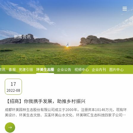
新闻资讯
资讯
喜报
党建引领
环美生态圈
企业公告
视频中心
企业内刊
图片中心
17
2022-08
【招商】你我携手发展，助推乡村振兴
成都环美园林生态股份有限公司成立于2000年，注册资本10146万元，现有环
美设计、环美生态文旅、玉溪环美山水文化、环美碳汇生态科技四家子公司。
除此之外，公司还成立了环美研究院，专注于行业政策、产业发展规划、高新
科技等方面的研究，并取得了卓有成效的研究成果。公司着力于推动乡村振兴
和城乡融合发展，已经形成集研发、策划创意、规划设计、项目营建、产业投