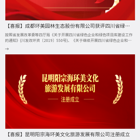
【喜报】成都环美园林生态股份有限公司获评四川省绿色企业
按照省发展改革委等四厅局《关于开展四川省绿色企业和绿色项目库建设工作
的通知》(川发改环资〔2019〕550号)、《关于继续开展四川省绿色企业和绿
色项目入库工作的通知》(川发改环资〔2020〕1018号)要求，由四川联合环境
交易所“绿蓉融”平台牵头，有序推进四川省绿色企业和绿色项目库的建设工
作。 环美股份2023年向“绿蓉融”平台递交申请材料，经企业申报、形式审
查、专家评分、公开公示等程序，于2024年4月正式获评四川省绿色企业。
【喜报】昆明阳宗海环美文化旅游发展有限公司注册成立