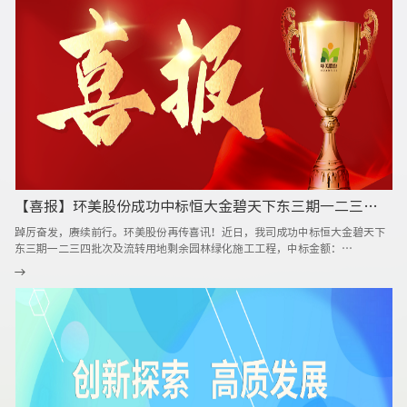
“美丽街区”，持续擦亮“金温江”城市品牌，进一步提升了温江独特的城市
美誉度、显示度和影响力。 该项目的实施能有效改善和提升产业园区的绿化环
境质量，加强园区的生态景观，推动城市现代化管理的创新探索和实践路径，
提升游客和园区用户的体验，努力绘就一幅幅精巧雅致、和谐的“美丽园区”
温江画卷，其背后的逻辑起点是——让城市发展更有温度，让园区生活更有品
质，使得公园形态与城市空间无界融合。 环美股份作为“全域生态价值管理专
家”，将持续秉承以“人类生态守护者”为己任的信念，将历史文脉融入绿化
空间构建之中，为温江的城市生态建设增绿添色，助力提升园区的整体竞争力
和品牌形象。营造具有区域代表性
【喜报】环美股份成功中标恒大金碧天下东三期一二三四批次及流转用地剩余园林绿化施工
踔厉奋发，赓续前行。环美股份再传喜讯！近日，我司成功中标恒大金碧天下
东三期一二三四批次及流转用地剩余园林绿化施工工程，中标金额：
9742406.18元！ 恒大金碧天下东三期一二三四批次及流转用地剩余园林绿化
施工项目涉及中国知名地产公司之一的恒大集团下属的一个大型住宅区开发项
目。在完成恒大金碧天下东三期的主体建设后，此次施工内容聚焦于一二三四
批次及流转用地的园林绿化施工。涉及2#至10#、23#、24#、30#等楼栋周边
以及中庭、流转用地的剩余绿化工作。整个绿化施工的面积约为51852平方
米，涵盖栽种乔木、灌木，地被、草坪铺设等工程。 该项目充分响应了“低碳
生活”的最新理念，大力推进城市生态环境建设，实地践行绿水青山就是金山
银山精神，逐步从“规划图”变成“实景图”。同时，拉近城市居民与大自然
的距离，实现城市的可持续发展。 环美股份结合目前城市日益扩展的对生态环