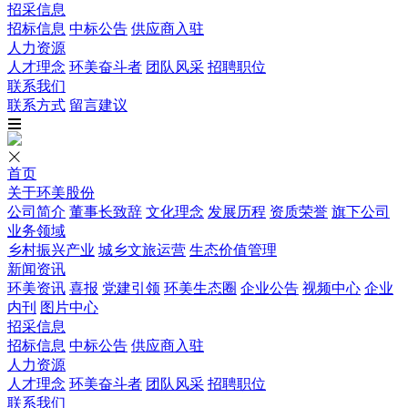
招采信息
招标信息
中标公告
供应商入驻
人力资源
人才理念
环美奋斗者
团队风采
招聘职位
联系我们
联系方式
留言建议
首页
关于环美股份
公司简介
董事长致辞
文化理念
发展历程
资质荣誉
旗下公司
业务领域
乡村振兴产业
城乡文旅运营
生态价值管理
新闻资讯
环美资讯
喜报
党建引领
环美生态圈
企业公告
视频中心
企业
内刊
图片中心
招采信息
招标信息
中标公告
供应商入驻
人力资源
人才理念
环美奋斗者
团队风采
招聘职位
联系我们